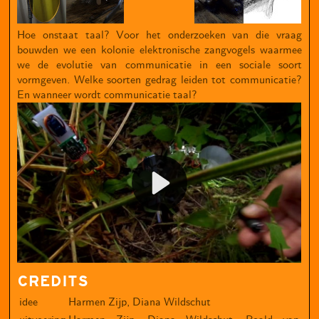
Hoe onstaat taal? Voor het onderzoeken van die vraag
bouwden we een kolonie elektronische zangvogels waarmee
we de evolutie van communicatie in een sociale soort
vormgeven. Welke soorten gedrag leiden tot communicatie?
En wanneer wordt communicatie taal?
CREDITS
idee
Harmen Zijp, Diana Wildschut